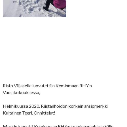
Risto Viljaselle luovutettiin Keminmaan RHY:n
Vuosikokouksessa,
Helmikuussa 2020. Riistanhoidon korkein ansiomerkki
Kultainen Teeri. Onnittelut!
Merkin luovutti Keminmaan RHY:n toiminnanjohtaja Ville