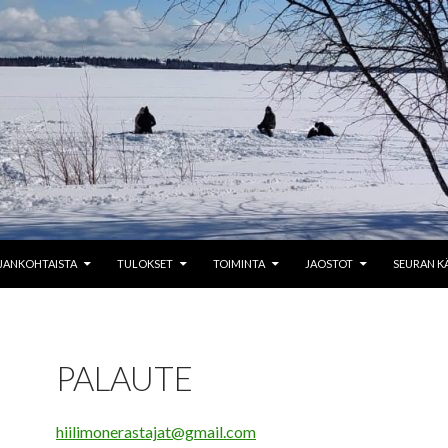
JANKOHTAISTA
TULOKSET
TOIMINTA
JAOSTOT
SEURAN K
PALAUTE
hiilimonerastajat@gmail.com