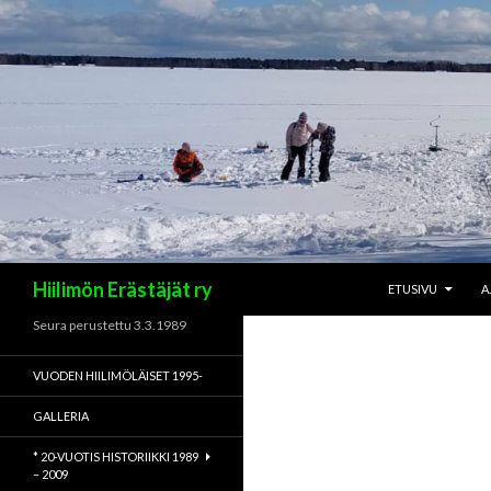
SIIRRY SISÄLTÖÖN
Haku
Hiilimön Erästäjät ry
ETUSIVU
A
Seura perustettu 3.3.1989
VUODEN HIILIMÖLÄISET 1995-
GALLERIA
* 20-VUOTIS HISTORIIKKI 1989
– 2009