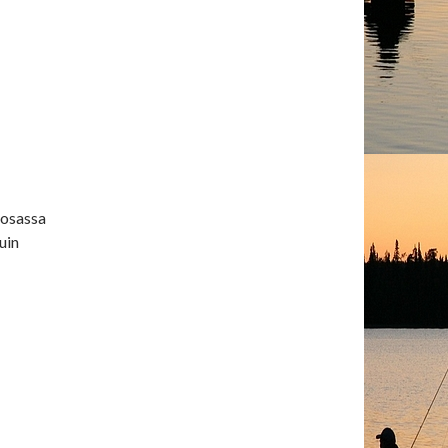
sosassa
uin