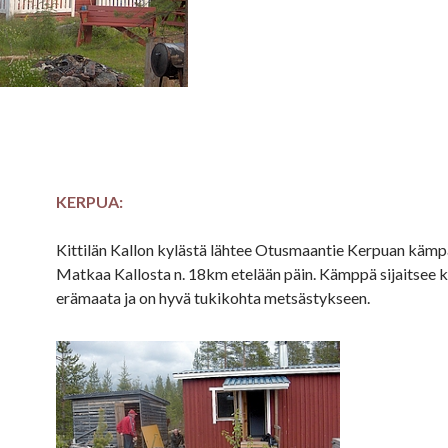
KERPUA:
Kittilän Kallon kylästä lähtee Otusmaantie Kerpuan kämpä
Matkaa Kallosta n. 18km etelään päin. Kämppä sijaitsee k
erämaata ja on hyvä tukikohta metsästykseen.