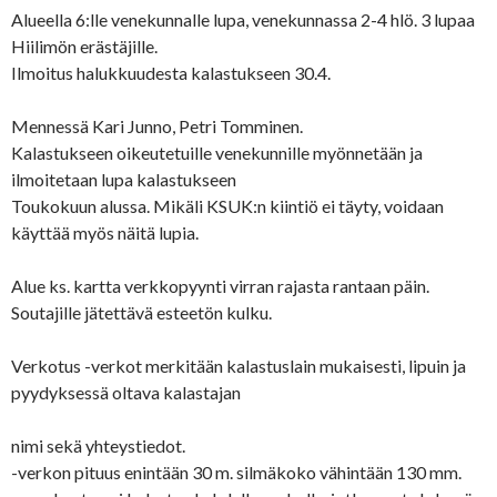
Alueella 6:lle venekunnalle lupa, venekunnassa 2-4 hlö. 3 lupaa
Hiilimön erästäjille.
Ilmoitus halukkuudesta kalastukseen 30.4.
Mennessä Kari Junno, Petri Tomminen.
Kalastukseen oikeutetuille venekunnille myönnetään ja
ilmoitetaan lupa kalastukseen
Toukokuun alussa. Mikäli KSUK:n kiintiö ei täyty, voidaan
käyttää myös näitä lupia.
Alue ks. kartta verkkopyynti virran rajasta rantaan päin.
Soutajille jätettävä esteetön kulku.
Verkotus -verkot merkitään kalastuslain mukaisesti, lipuin ja
pyydyksessä oltava kalastajan
nimi sekä yhteystiedot.
-verkon pituus enintään 30 m. silmäkoko vähintään 130 mm.