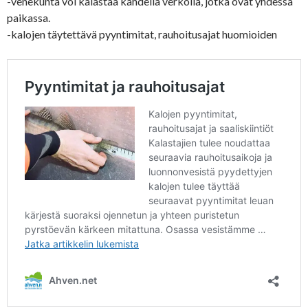
-venekunta voi kalastaa kahdella verkolla, jotka ovat yhdessä
paikassa.
-kalojen täytettävä pyyntimitat, rauhoitusajat huomioiden