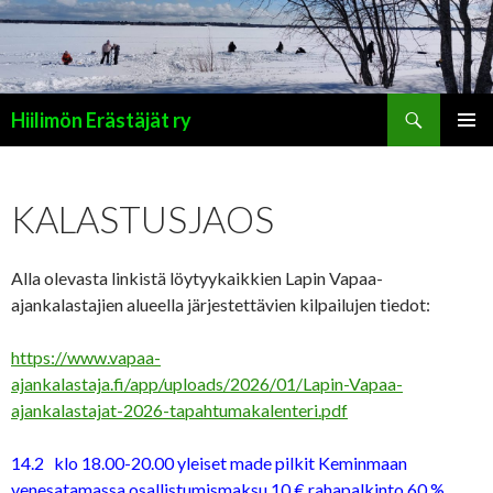
Haku
Hiilimön Erästäjät ry
SIIRRY
ENSISIJ
SISÄLTÖÖN
VALIKK
KALASTUSJAOS
Alla olevasta linkistä löytyykaikkien Lapin Vapaa-
ajankalastajien alueella järjestettävien kilpailujen tiedot:
https://www.vapaa-
ajankalastaja.fi/app/uploads/2026/01/Lapin-Vapaa-
ajankalastajat-2026-tapahtumakalenteri.pdf
14.2 klo 18.00-20.00 yleiset made pilkit Keminmaan
venesatamassa osallistumismaksu 10 € rahapalkinto 60 %