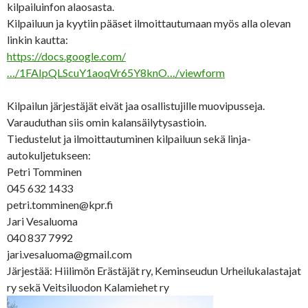
kilpailuinfon alaosasta.
Kilpailuun ja kyytiin pääset ilmoittautumaan myös alla olevan
linkin kautta:
https://docs.google.com/
…/1FAIpQLScuY1aoqVr65Y8knO…/viewform
Kilpailun järjestäjät eivät jaa osallistujille muovipusseja.
Varauduthan siis omin kalansäilytysastioin.
Tiedustelut ja ilmoittautuminen kilpailuun sekä linja-
autokuljetukseen:
Petri Tomminen
045 632 1433
petri.tomminen@kpr.fi
Jari Vesaluoma
040 837 7992
jari.vesaluoma@gmail.com
Järjestää: Hiilimön Erästäjät ry, Keminseudun Urheilukalastajat
ry sekä Veitsiluodon Kalamiehet ry