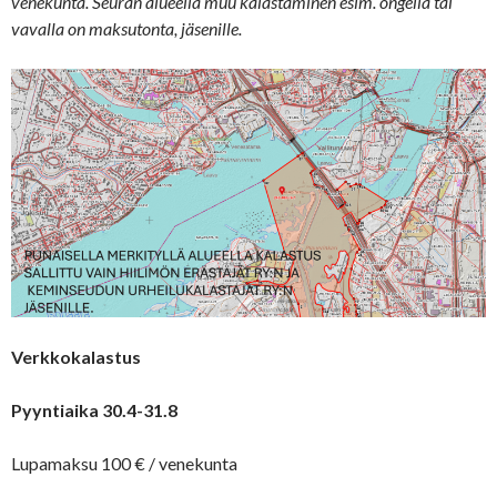
venekunta. Seuran alueella muu kalastaminen esim. ongella tai
vavalla on maksutonta, jäsenille.
Verkkokalastus
Pyyntiaika 30.4-31.8
Lupamaksu 100 € / venekunta