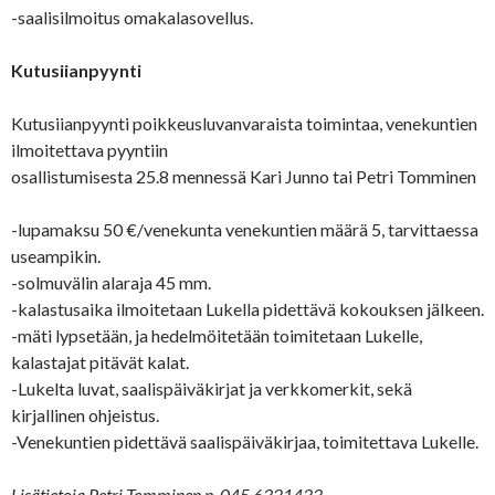
-saalisilmoitus omakalasovellus.
Kutusiianpyynti
Kutusiianpyynti poikkeusluvanvaraista toimintaa, venekuntien
ilmoitettava pyyntiin
osallistumisesta 25.8 mennessä Kari Junno tai Petri Tomminen
-lupamaksu 50 €/venekunta venekuntien määrä 5, tarvittaessa
useampikin.
-solmuvälin alaraja 45 mm.
-kalastusaika ilmoitetaan Lukella pidettävä kokouksen jälkeen.
-mäti lypsetään, ja hedelmöitetään toimitetaan Lukelle,
kalastajat pitävät kalat.
-Lukelta luvat, saalispäiväkirjat ja verkkomerkit, sekä
kirjallinen ohjeistus.
-Venekuntien pidettävä saalispäiväkirjaa, toimitettava Lukelle.
Lisätietoja Petri Tomminen p. 045 6321433