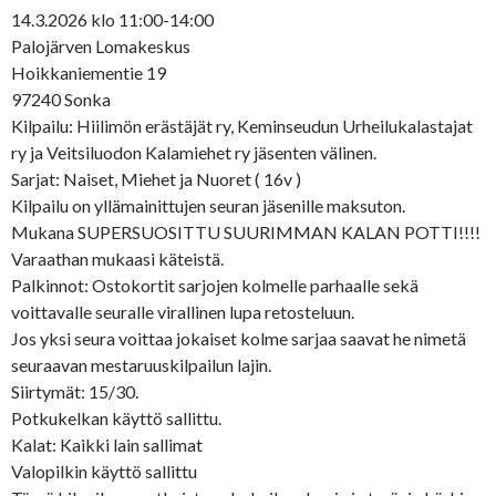
14.3.2026 klo 11:00-14:00
Palojärven Lomakeskus
Hoikkaniementie 19
97240 Sonka
Kilpailu: Hiilimön erästäjät ry, Keminseudun Urheilukalastajat
ry ja Veitsiluodon Kalamiehet ry jäsenten välinen.
Sarjat: Naiset, Miehet ja Nuoret ( 16v )
Kilpailu on yllämainittujen seuran jäsenille maksuton.
Mukana SUPERSUOSITTU SUURIMMAN KALAN POTTI!!!!
Varaathan mukaasi käteistä.
Palkinnot: Ostokortit sarjojen kolmelle parhaalle sekä
voittavalle seuralle virallinen lupa retosteluun.
Jos yksi seura voittaa jokaiset kolme sarjaa saavat he nimetä
seuraavan mestaruuskilpailun lajin.
Siirtymät: 15/30.
Potkukelkan käyttö sallittu.
Kalat: Kaikki lain sallimat
Valopilkin käyttö sallittu