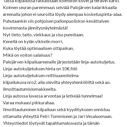
Tässä kilpailussa ratkaistaan kolmikon kovin ja terävin kärki.
Kolmen seuran paremmuus selviää Palojärven kalarikkaalla
areenalla johon ei seuroilta löydy aiempaa kosketuspinta-alaa.
Puhutaankin siis pohjoisen pallonpuoliskon kevättalven
kovimmasta jännitysnäytelmästä!
Nyt tieto, taito, viekkaus ja sisu punnitaan.
Kenellä on kylän vikkelin morri,
Kuka löytää optimaalisen ottipaikan,
Mikä on voiton salaisuus?
Palojärven kilpailuareenalle järjestetään linja-autokuljetus.
Linja-autokuljetuksen hinta on 10€/hlö
Linja-autokuljetuksen reittisuunnitelma
kilpailukuva nro2, alla olevilta yhteyshenkilöiltä sekä ao.
ilmoittautumislomakkeelta.
Linja autossa luvassa arvontaa ja letkeää tunnelmaa!
Varaa mukaasi pikkurahaa.
Ilmoittautuminen kilpailuun sekä kyyditykseen onnistuu
ottamalla yhteyttä Petri Tommiseen ja Jari Vesaluomaan.
Yhteystiedot löytyvät tapahtumakuvasta ja tämän